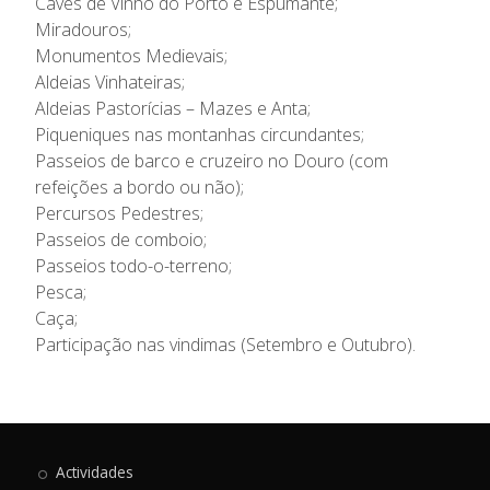
Caves de Vinho do Porto e Espumante;
Miradouros;
Monumentos Medievais;
Aldeias Vinhateiras;
Aldeias Pastorícias – Mazes e Anta;
Piqueniques nas montanhas circundantes;
Passeios de barco e cruzeiro no Douro (com
refeições a bordo ou não);
Percursos Pedestres;
Passeios de comboio;
Passeios todo-o-terreno;
Pesca;
Caça;
Participação nas vindimas (Setembro e Outubro).
Actividades