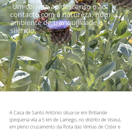
Um convite ao descanso e ao
contacto com a natureza, num
ambiente de tranquilidade e
silêncio.
A Casa de Santo António situa-se em Britiande
(pequena vila a 5 km de Lamego, no distrito de Viseu),
em pleno cruzamento da Rota das Vinhas de Cister e