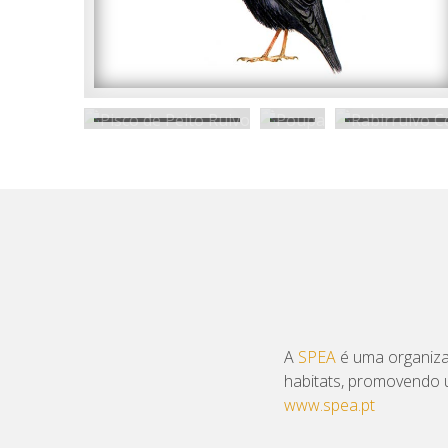
A
SPEA
é uma organiza
habitats, promovendo u
www.spea.pt